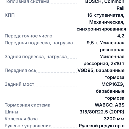
Топливная система
BOSCH, Common
Rail
КПП
16-ступенчатая,
Механическая,
синхронизированная
Передаточное число
4,2
Передняя подвеска, нагрузка
9,5 т, Усиленная
рессорная
Задняя подвеска, нагрузка
Усиленная
рессорная, 2x16 т
Передняя ось
VGD95, барабанные
тормоза
Задний мост
MCP16ZG,
барабанные
тормоза
Тормозная система
WABCO, ABS
Шины
315/80R22.5 (20PR)
Колесная база
3200 мм
Рулевое управление
Рулевой редуктор с