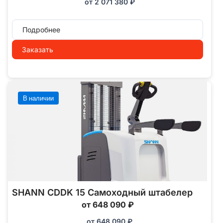
от
2 071 380
₽
Подробнее
Заказать
В наличии
SHANN CDDK 15 Самоходный штабелер
от 648 090 ₽
от
648 090
₽